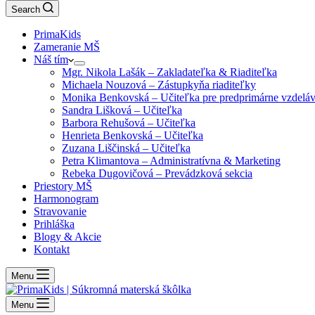
Search
PrimaKids
Zameranie MŠ
Náš tím
Mgr. Nikola Lašák – Zakladateľka & Riaditeľka
Michaela Nouzová – Zástupkyňa riaditeľky
Monika Benkovská – Učiteľka pre predprimárne vzdeláv
Sandra Lišková – Učiteľka
Barbora Rehušová – Učiteľka
Henrieta Benkovská – Učiteľka
Zuzana Liščinská – Učiteľka
Petra Klimantova – Administratívna & Marketing
Rebeka Dugovičová – Prevádzková sekcia
Priestory MŠ
Harmonogram
Stravovanie
Prihláška
Blogy & Akcie
Kontakt
Menu
Menu