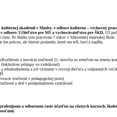
kultúrnej akadémii v Modre, v odbore kultúrno – výchovný praco
j v odbore: Učiteľstvo pre MŠ a vychovávateľstvo pre ŠKD.
Už poč
času. Po štúdiu som pracovala 7 rokov v Súkromnej materskej škole. Z
e len prácou, ale hlavne poslaním, ktoré ma teší, baví a napĺňa.
 (Rozšírenie a inovácia zručností 21. storočia so zreteľom na zmenu kur
 (Inkluzívne prístupy vo vzdelávaní)
 a sebahodnotenia a ich význame v rozvoji dieťaťa a vzájomných vzť
MŠ
vacie zručnosti v pedagogickej praxi)
ručností u detí v predprimárnom vzdelávaní
rofesijnom a odbornom raste účasťou na rôznych kurzoch, škole
nosťami.