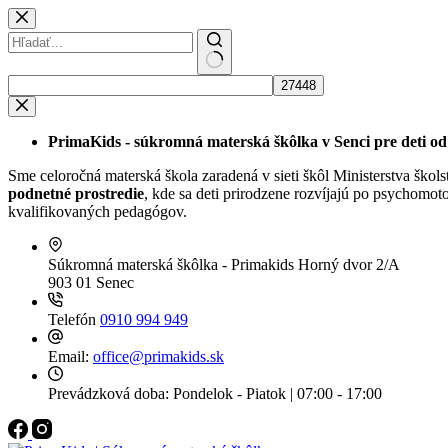
PrimaKids - súkromná materská škôlka v Senci pre deti od 
Sme celoročná materská škola zaradená v sieti škôl Ministerstva ško
podnetné prostredie
, kde sa deti prirodzene rozvíjajú po psychomot
kvalifikovaných pedagógov.
Súkromná materská škôlka - Primakids
Horný dvor 2/A
903 01 Senec
Telefón
0910 994 949
Email:
office@primakids.sk
Prevádzková doba:
Pondelok - Piatok | 07:00 - 17:00