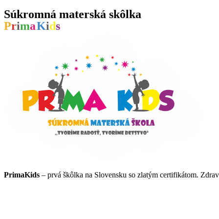
Súkromná materská skôlka
P
r
i
m
a
K
i
d
s
PrimaKids
– prvá škôlka na Slovensku so zlatým certifikátom. Zdravá