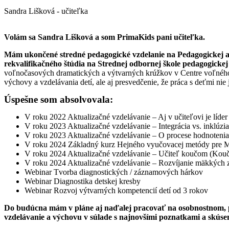
Sandra Lišková - učiteľka
Volám sa Sandra Lišková a som PrimaKids pani učiteľka.
Mám ukončené stredné pedagogické vzdelanie na Pedagogickej a 
rekvalifikačného štúdia na Strednej odbornej škole pedagogicke
voľnočasových dramatických a výtvarných krúžkov v Centre voľného 
výchovy a vzdelávania detí, ale aj presvedčenie, že práca s deťmi nie j
Úspešne som absolvovala:
V roku 2022 Aktualizačné vzdelávanie – Aj v učiteľovi je líder
V roku 2023 Aktualizačné vzdelávanie – Integrácia vs. inklúzia
V roku 2023 Aktualizačné vzdelávanie – O procese hodnotenia
V roku 2024 Základný kurz Hejného vyučovacej metódy pre 
V roku 2024 Aktualizačné vzdelávanie – Učiteľ koučom (Koučo
V roku 2024 Aktualizačné vzdelávanie – Rozvíjanie mäkkých z
Webinar Tvorba diagnostických / záznamových hárkov
Webinar Diagnostika detskej kresby
Webinar Rozvoj výtvarných kompetencií detí od 3 rokov
Do budúcna mám v pláne aj naďalej pracovať na osobnostnom, p
vzdelávanie a výchovu v súlade s najnovšími poznatkami a skúse