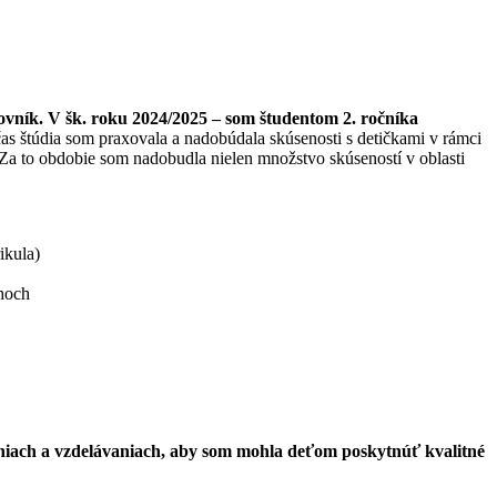
vník. V šk. roku 2024/2025 – som študentom 2. ročníka
as štúdia som praxovala a nadobúdala skúsenosti s detičkami v rámci
a to obdobie som nadobudla nielen množstvo skúseností v oblasti
ikula)
ahoch
niach a vzdelávaniach, aby som mohla deťom poskytnúť kvalitné