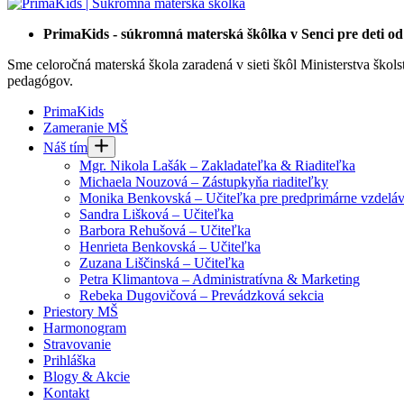
PrimaKids - súkromná materská škôlka v Senci pre deti od 
Sme celoročná materská škola zaradená v sieti škôl Ministerstva šk
pedagógov.
PrimaKids
Zameranie MŠ
Náš tím
Mgr. Nikola Lašák – Zakladateľka & Riaditeľka
Michaela Nouzová – Zástupkyňa riaditeľky
Monika Benkovská – Učiteľka pre predprimárne vzdeláv
Sandra Lišková – Učiteľka
Barbora Rehušová – Učiteľka
Henrieta Benkovská – Učiteľka
Zuzana Liščinská – Učiteľka
Petra Klimantova – Administratívna & Marketing
Rebeka Dugovičová – Prevádzková sekcia
Priestory MŠ
Harmonogram
Stravovanie
Prihláška
Blogy & Akcie
Kontakt