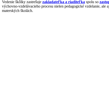
Vedenie škôlky zastrešuje
zakladateľka a riaditeľka
spolu so
zastu
výchovno-vzdelávacieho procesu nielen pedagogické vzdelanie, ale a
materských školách.