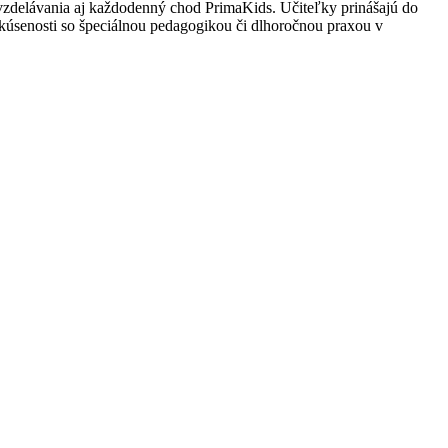
 vzdelávania aj každodenný chod PrimaKids. Učiteľky prinášajú do
skúsenosti so špeciálnou pedagogikou či dlhoročnou praxou v