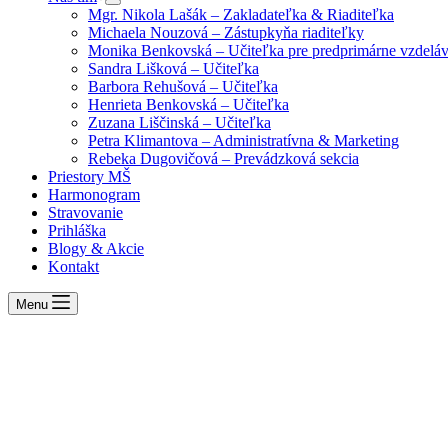
Mgr. Nikola Lašák – Zakladateľka & Riaditeľka
Michaela Nouzová – Zástupkyňa riaditeľky
Monika Benkovská – Učiteľka pre predprimárne vzdeláv
Sandra Lišková – Učiteľka
Barbora Rehušová – Učiteľka
Henrieta Benkovská – Učiteľka
Zuzana Liščinská – Učiteľka
Petra Klimantova – Administratívna & Marketing
Rebeka Dugovičová – Prevádzková sekcia
Priestory MŠ
Harmonogram
Stravovanie
Prihláška
Blogy & Akcie
Kontakt
Menu