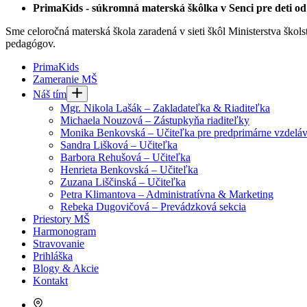
PrimaKids - súkromná materská škôlka v Senci pre deti od 
Sme celoročná materská škola zaradená v sieti škôl Ministerstva šk
pedagógov.
PrimaKids
Zameranie MŠ
Náš tím
Mgr. Nikola Lašák – Zakladateľka & Riaditeľka
Michaela Nouzová – Zástupkyňa riaditeľky
Monika Benkovská – Učiteľka pre predprimárne vzdeláv
Sandra Lišková – Učiteľka
Barbora Rehušová – Učiteľka
Henrieta Benkovská – Učiteľka
Zuzana Liščinská – Učiteľka
Petra Klimantova – Administratívna & Marketing
Rebeka Dugovičová – Prevádzková sekcia
Priestory MŠ
Harmonogram
Stravovanie
Prihláška
Blogy & Akcie
Kontakt