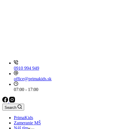
0910 994 949
office@primakids.sk
07:00 - 17:00
Search
PrimaKids
Zameranie MŠ
Náš tím