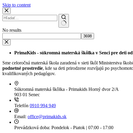
Skip to content
No results
PrimaKids - súkromná materská škôlka v Senci pre deti od 
Sme celoročná materská škola zaradená v sieti škôl Ministerstva ško
podnetné prostredie
, kde sa deti prirodzene rozvíjajú po psychomot
kvalifikovaných pedagógov.
Súkromná materská škôlka - Primakids
Horný dvor 2/A
903 01 Senec
Telefón
0910 994 949
Email:
office@primakids.sk
Prevádzková doba:
Pondelok - Piatok | 07:00 - 17:00