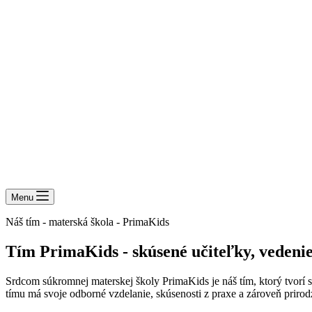
Menu
Náš tím - materská škola - PrimaKids
Tím PrimaKids - skúsené učiteľky, vedeni
Srdcom súkromnej materskej školy PrimaKids je náš tím, ktorý tvorí s
tímu má svoje odborné vzdelanie, skúsenosti z praxe a zároveň prirod