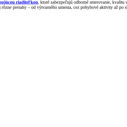
pujúcou riaditeľkou
, ktoré zabezpečujú odborné smerovanie, kvalitu
j rôzne presahy – od výtvarného umenia, cez pohybové aktivity až po 