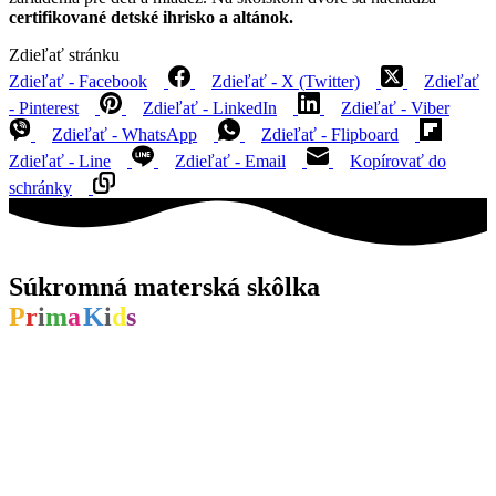
certifikované detské ihrisko a altánok.
Zdieľať stránku
Zdieľať - Facebook
Zdieľať - X (Twitter)
Zdieľať
- Pinterest
Zdieľať - LinkedIn
Zdieľať - Viber
Zdieľať - WhatsApp
Zdieľať - Flipboard
Zdieľať - Line
Zdieľať - Email
Kopírovať do
schránky
Súkromná materská skôlka
P
r
i
m
a
K
i
d
s