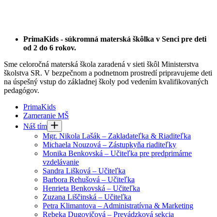
PrimaKids - súkromná materská škôlka v Senci pre deti
od 2 do 6 rokov.
Sme celoročná materská škola zaradená v sieti škôl Ministerstva
školstva SR. V bezpečnom a podnetnom prostredí pripravujeme deti
na úspešný vstup do základnej školy pod vedením kvalifikovaných
pedagógov.
PrimaKids
Zameranie MŠ
Náš tím
Mgr. Nikola Lašák – Zakladateľka & Riaditeľka
Michaela Nouzová – Zástupkyňa riaditeľky
Monika Benkovská – Učiteľka pre predprimárne
vzdelávanie
Sandra Lišková – Učiteľka
Barbora Rehušová – Učiteľka
Henrieta Benkovská – Učiteľka
Zuzana Liščinská – Učiteľka
Petra Klimantova – Administratívna & Marketing
Rebeka Dugovičová – Prevádzková sekcia