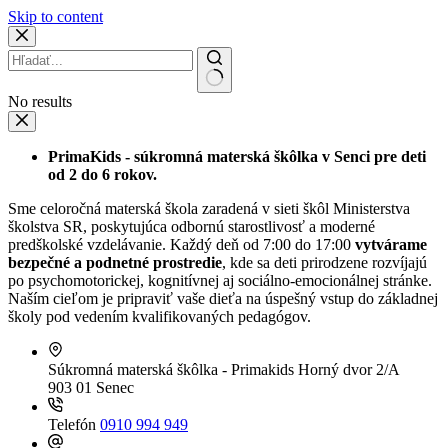
Skip to content
No results
PrimaKids - súkromná materská škôlka v Senci pre deti
od 2 do 6 rokov.
Sme celoročná materská škola zaradená v sieti škôl Ministerstva
školstva SR, poskytujúca odbornú starostlivosť a moderné
predškolské vzdelávanie. Každý deň od 7:00 do 17:00
vytvárame
bezpečné a podnetné prostredie
, kde sa deti prirodzene rozvíjajú
po psychomotorickej, kognitívnej aj sociálno-emocionálnej stránke.
Naším cieľom je pripraviť vaše dieťa na úspešný vstup do základnej
školy pod vedením kvalifikovaných pedagógov.
Súkromná materská škôlka - Primakids
Horný dvor 2/A
903 01 Senec
Telefón
0910 994 949