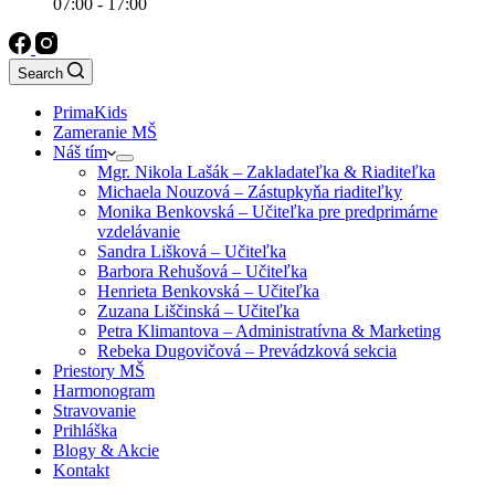
07:00 - 17:00
Search
PrimaKids
Zameranie MŠ
Náš tím
Mgr. Nikola Lašák – Zakladateľka & Riaditeľka
Michaela Nouzová – Zástupkyňa riaditeľky
Monika Benkovská – Učiteľka pre predprimárne
vzdelávanie
Sandra Lišková – Učiteľka
Barbora Rehušová – Učiteľka
Henrieta Benkovská – Učiteľka
Zuzana Liščinská – Učiteľka
Petra Klimantova – Administratívna & Marketing
Rebeka Dugovičová – Prevádzková sekcia
Priestory MŠ
Harmonogram
Stravovanie
Prihláška
Blogy & Akcie
Kontakt