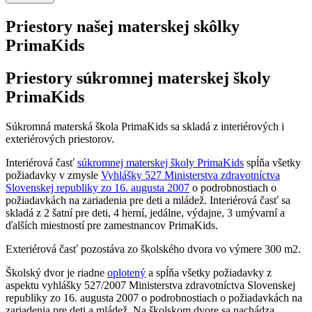
Priestory našej materskej skôlky
PrimaKids
Priestory súkromnej materskej školy
PrimaKids
Súkromná materská škola PrimaKids sa skladá z interiérových i
exteriérových priestorov.
Interiérová časť
súkromnej materskej školy PrimaKids
spĺňa všetky
požiadavky v zmysle
Vyhlášky 527 Ministerstva zdravotníctva
Slovenskej republiky zo 16. augusta 2007
o podrobnostiach o
požiadavkách na zariadenia pre deti a mládež. Interiérová časť sa
skladá z 2 šatní pre deti, 4 herní, jedálne, výdajne, 3 umývarní a
ďalších miestností pre zamestnancov PrimaKids.
Exteriérová časť pozostáva zo školského dvora vo výmere 300 m2.
Školský dvor je riadne
oplotený
a spĺňa všetky požiadavky z
aspektu vyhlášky 527/2007 Ministerstva zdravotníctva Slovenskej
republiky zo 16. augusta 2007 o podrobnostiach o požiadavkách na
zariadenia pre deti a mládež. Na školskom dvore sa nachádza